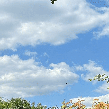
Exporter les lignes sélectionnées
Exporter toutes les colonnes
Exporter uniquement les colonnes affichées
Menu
<
>
L'association
Horaires et accès au Parc d'Eole
?>
Images de la page d'accueil
Cliquez pour éditer
Texte, bouton et/ou inscription à la newsletter
Cliquez pour éditer
Je m'abonne à la newsletter
OK