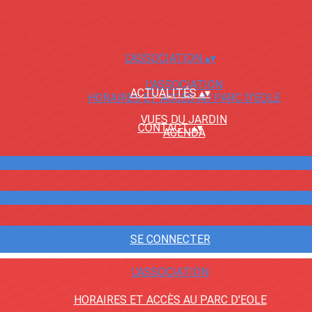
L'ASSOCIATION
▴
▾
L'ASSOCIATION
ACTUALITÉS
▴
▾
HORAIRES ET ACCÈS AU PARC D'EOLE
VUES DU JARDIN
CONTACT
▴
▾
AGENDA
SE CONNECTER
L'ASSOCIATION
HORAIRES ET ACCÈS AU PARC D'EOLE