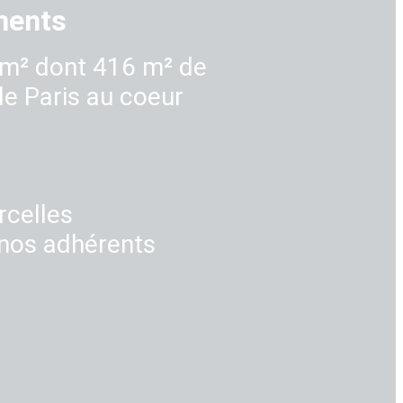
ments
4 m² dont 416 m² de
 de Paris au coeur
rcelles
 nos adhérents