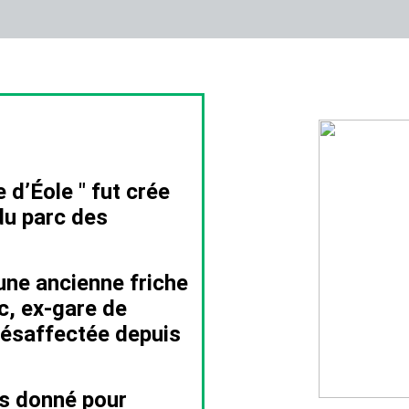
le
d’Éole
" fut crée
du parc des
une ancienne friche
c, ex-gare de
ésaffectée depuis
s donné pour